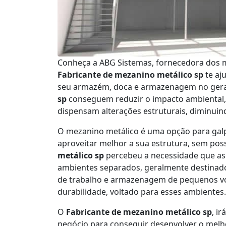
Conheça a ABG Sistemas, fornecedora dos m
Fabricante de mezanino metálico sp
te aj
seu armazém, doca e armazenagem no geral
sp
conseguem reduzir o impacto ambiental, 
dispensam alterações estruturais, diminuin
O mezanino metálico é uma opção para ga
aproveitar melhor a sua estrutura, sem pos
metálico sp
percebeu a necessidade que as 
ambientes separados, geralmente destinado
de trabalho e armazenagem de pequenos vo
durabilidade, voltado para esses ambientes.
O
Fabricante de mezanino metálico sp
, i
negócio para conseguir desenvolver o melh