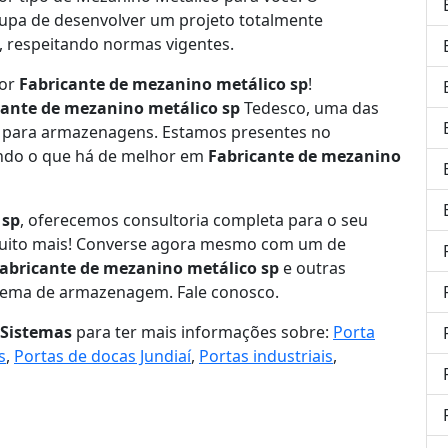
upa de desenvolver um projeto totalmente
, respeitando normas vigentes.
hor
Fabricante de mezanino metálico sp
!
cante de mezanino metálico sp
Tedesco, uma das
s para armazenagens. Estamos presentes no
ndo o que há de melhor em
Fabricante de mezanino
 sp
, oferecemos consultoria completa para o seu
uito mais! Converse agora mesmo com um de
abricante de mezanino metálico sp
e outras
stema de armazenagem. Fale conosco.
Sistemas
para ter mais informações sobre:
Porta
s
,
Portas de docas Jundiaí
,
Portas industriais
,